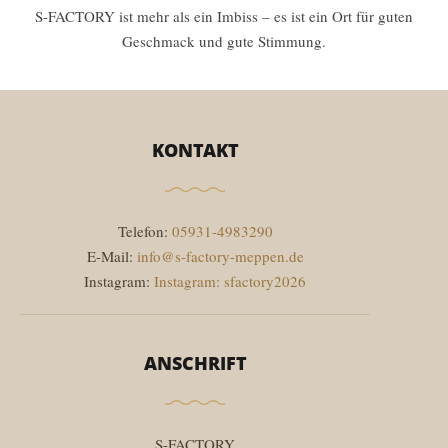
S-FACTORY ist mehr als ein Imbiss – es ist ein Ort für guten
Geschmack und gute Stimmung.
KONTAKT
Telefon:
05931-4983290
E-Mail:
info@s-factory-meppen.de
Instagram:
Instagram: sfactory2026
ANSCHRIFT
S-FACTORY